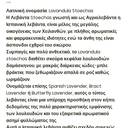
Τιμή
2,70 €
Λατινική ονομασία: Lavandula Stoechas
Η Λεβάντα Stoechas γνωστή και ως Αγριολεβάντα η
Ισπανική λεβάντα, είναι μέλος της μεγάλης
οικογένειας των Χειλανθών, με πλήθος αρωματικές
και φαρμακευτικές ιδιότητες ενώ τα άνθη της είναι
άσπονδοι εχθροί του σκώρου.
Συμπαγές και πολύ ανθεκτικό, το Lavandula
stoechas διαθέτει σκούρα κεφάλια λουλουδιών
δαμάσκηνου, με μακράς διάρκειας ιώδες-μπλε
βράκτια, που ξεθωριάζουν απαλά σε ροζ καθώς
ωριμάζουν.
Ονομάζεται επίσης Spanish Lavender, Bract
Lavender ή Butterfly Lavender, αυτός ο τύπος
λεβάντας είναι μια υπέροχη προσθήκη στον κήπο,
δεδομένης της πολύ χαρακτηριστικής εμφάνισης
των λουλουδιών και του εξαιρετικά αρωματικού
ασημί φυλλώματος της.
Αυτή η Ισπανική λεβάντα ανθίζει σχεδόν συνεχώς