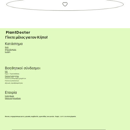
PlantDoctor
Γίνετε μέλος για τον Κήπο!
Κατάστημα
Φυτά
Φροντίδα φυτών
e-shop
Βοηθητικοί σύνδεσμοι
FAQ
Όροι & Προϋποθέσεις
Πολιτική απορρήτου
Πολιτική επιστροφής χρημάτων
Πολιτική αποστολών
Δήλωση προσβασιμότητας
Εταιρία
Η ιστορία μας
Επικοινωνήστε μαζί μας
Θα σας ενημερώσουμε για τις μηνιαίες συμβουλές φροντίδας των φυτών. Χωρίς spam, το υποσχόμαστε.