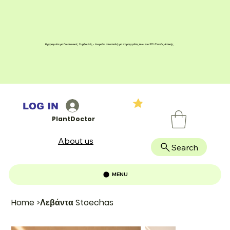
Εγγραφείτε για Γεωπονικές Συμβουλές - Δωρεάν αποστολή για παραγγελίες άνω των 100 € εντός Αττικής
LOG IN
PlantDoctor
About us
Search
MENU
Home
>
Λεβάντα Stoechas