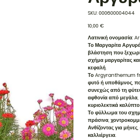
SKU
SKU:
000600004044
000600004044
Τιμή
10,00 €
Λατινική ονομασία: 
Το Μαργαρίτα Αργυράν
βλάστηση που ξεχωρίζ
σχήμα μαργαρίτας και
κεφαλή.
Το Argyranthemum fru
φυτό ή υποθάμνος, πο
συνεχώς από τη φύτευ
αφθονία από μεγάλα,
κυριολεκτικά καλύπτο
Το φύλλωμα του σχημ
πράσινα, χοντροκομμ
Ανθίζοντας για μήνες,
καλλιέργεια.