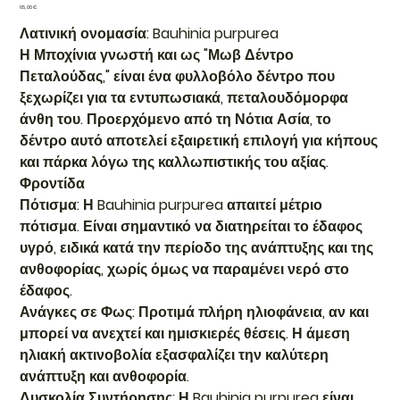
Τιμή
95,00 €
Λατινική ονομασία: Bauhinia purpurea
Η Μποχίνια γνωστή και ως "Μωβ Δέντρο
Πεταλούδας," είναι ένα φυλλοβόλο δέντρο που
ξεχωρίζει για τα εντυπωσιακά, πεταλουδόμορφα
άνθη του. Προερχόμενο από τη Νότια Ασία, το
δέντρο αυτό αποτελεί εξαιρετική επιλογή για κήπους
και πάρκα λόγω της καλλωπιστικής του αξίας.
Φροντίδα
Πότισμα: Η Bauhinia purpurea απαιτεί μέτριο
πότισμα. Είναι σημαντικό να διατηρείται το έδαφος
υγρό, ειδικά κατά την περίοδο της ανάπτυξης και της
ανθοφορίας, χωρίς όμως να παραμένει νερό στο
έδαφος.
Ανάγκες σε Φως: Προτιμά πλήρη ηλιοφάνεια, αν και
μπορεί να ανεχτεί και ημισκιερές θέσεις. Η άμεση
ηλιακή ακτινοβολία εξασφαλίζει την καλύτερη
ανάπτυξη και ανθοφορία.
Δυσκολία Συντήρησης: Η Bauhinia purpurea είναι