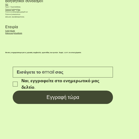
Βοηθητικοί σύνδεσμοι
FAQ
Όροι & Προϋποθέσεις
Πολιτική απορρήτου
Πολιτική επιστροφής χρημάτων
Πολιτική αποστολών
Δήλωση προσβασιμότητας
Εταιρία
Η ιστορία μας
Επικοινωνήστε μαζί μας
Θα σας ενημερώσουμε για τις μηνιαίες συμβουλές φροντίδας των φυτών. Χωρίς spam, το υποσχόμαστε.
Ναι, εγγραφείτε στο ενημερωτικό μας 
δελτίο.
Εγγραφή τώρα