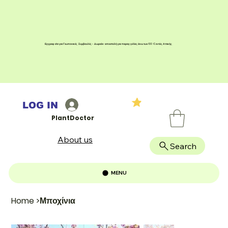
Εγγραφείτε για Γεωπονικές Συμβουλές - Δωρεάν αποστολή για παραγγελίες άνω των 100 € εντός Αττικής
LOG IN
PlantDoctor
About us
Search
MENU
Home
>
Μποχίνια