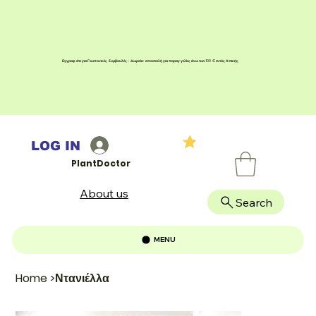
Εγγραφείτε για Γεωπονικές Συμβουλές - Δωρεάν αποστολή για παραγγελίες άνω των 100 € εντός Αττικής
LOG IN
PlantDoctor
About us
Search
MENU
Home
>
Ντανιέλλα