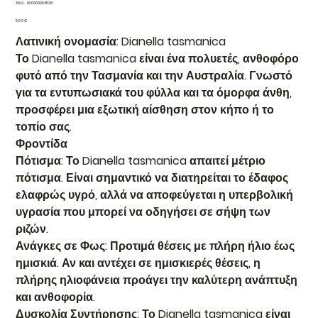
SKU
SKU:
000600004528
000600004528
Τιμή
5,00 €
Λατινική ονομασία: Dianella tasmanica
Το Dianella tasmanica είναι ένα πολυετές, ανθοφόρο
φυτό από την Τασμανία και την Αυστραλία. Γνωστό
για τα εντυπωσιακά του φύλλα και τα όμορφα άνθη,
προσφέρει μια εξωτική αίσθηση στον κήπο ή το
τοπίο σας.
Φροντίδα
Πότισμα: Το Dianella tasmanica απαιτεί μέτριο
πότισμα. Είναι σημαντικό να διατηρείται το έδαφος
ελαφρώς υγρό, αλλά να αποφεύγεται η υπερβολική
υγρασία που μπορεί να οδηγήσει σε σήψη των
ριζών.
Ανάγκες σε Φως: Προτιμά θέσεις με πλήρη ήλιο έως
ημισκιά. Αν και αντέχει σε ημισκιερές θέσεις, η
πλήρης ηλιοφάνεια προάγει την καλύτερη ανάπτυξη
και ανθοφορία.
Δυσκολία Συντήρησης: Το Dianella tasmanica είναι