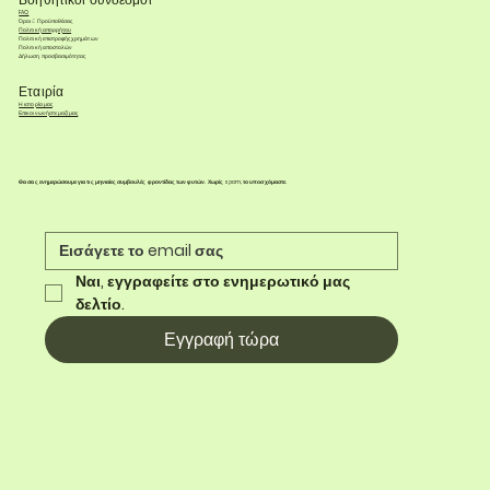
FAQ
Όροι & Προϋποθέσεις
Πολιτική απορρήτου
Πολιτική επιστροφής χρημάτων
Πολιτική αποστολών
Δήλωση προσβασιμότητας
Εταιρία
Η ιστορία μας
Επικοινωνήστε μαζί μας
Θα σας ενημερώσουμε για τις μηνιαίες συμβουλές φροντίδας των φυτών. Χωρίς spam, το υποσχόμαστε.
Ναι, εγγραφείτε στο ενημερωτικό μας 
δελτίο.
Εγγραφή τώρα