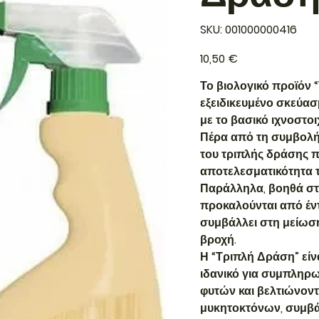
SKU
SKU:
001000000416
001000000416
Τιμή
10,50 €
Το βιολογικό προϊόν 
εξειδικευμένο σκεύασ
με το βασικό ιχνοστοιχ
Πέρα από τη συμβολή
του τριπλής δράσης π
αποτελεσματικότητα τ
Παράλληλα, βοηθά στ
προκαλούνται από έντ
συμβάλλει στη μείωσ
βροχή.
Η “Τριπλή Δράση” είν
ιδανικό για συμπληρ
φυτών και βελτιώνον
μυκητοκτόνων, συμβ