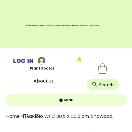
Εγγραφείτε για Γεωπονικές Συμβουλές - Δωρεάν αποστολή για παραγγελίες άνω των 100 € εντός Αττικής
LOG IN
PlantDoctor
About us
Search
MENU
Home
>
Πλακίδιο WPC 30,5 X 30,5 cm. Showood,