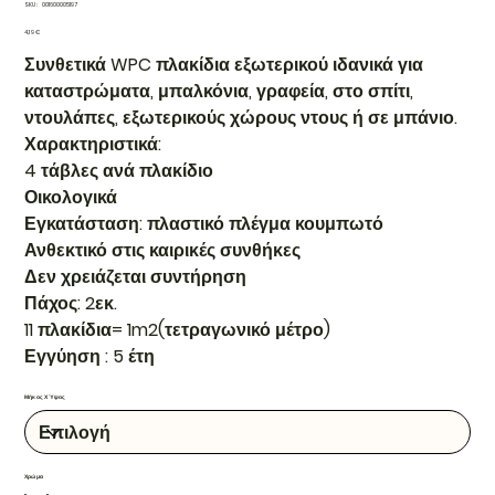
SKU
SKU:
001600005197
001600005197
Τιμή
4,19 €
Συνθετικά WPC πλακίδια εξωτερικού ιδανικά για
καταστρώματα, μπαλκόνια, γραφεία, στο σπίτι,
ντουλάπες, εξωτερικούς χώρους ντους ή σε μπάνιο.
Χαρακτηριστικά:
4 τάβλες ανά πλακίδιο
Οικολογικά
Εγκατάσταση: πλαστικό πλέγμα κουμπωτό
Ανθεκτικό στις καιρικές συνθήκες
Δεν χρειάζεται συντήρηση
Πάχος: 2εκ.
11 πλακίδια= 1m2(τετραγωνικό μέτρο)
Εγγύηση : 5 έτη
Μήκος Χ Ύψος
Χρώμα