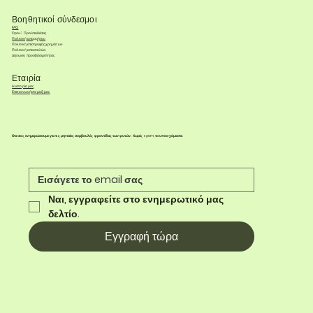
Βοηθητικοί σύνδεσμοι
FAQ
Όροι & Προϋποθέσεις
Πολιτική απορρήτου
Πολιτική επιστροφής χρημάτων
Πολιτική αποστολών
Δήλωση προσβασιμότητας
Εταιρία
Η ιστορία μας
Επικοινωνήστε μαζί μας
Θα σας ενημερώσουμε για τις μηνιαίες συμβουλές φροντίδας των φυτών. Χωρίς spam, το υποσχόμαστε.
Ναι, εγγραφείτε στο ενημερωτικό μας 
δελτίο.
Εγγραφή τώρα