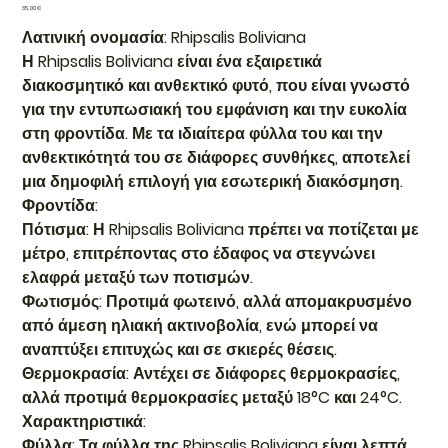
Τιμή
35,00 €
Λατινική ονομασία: Rhipsalis Boliviana
Η Rhipsalis Boliviana είναι ένα εξαιρετικά
διακοσμητικό και ανθεκτικό φυτό, που είναι γνωστό
για την εντυπωσιακή του εμφάνιση και την ευκολία
στη φροντίδα. Με τα ιδιαίτερα φύλλα του και την
ανθεκτικότητά του σε διάφορες συνθήκες, αποτελεί
μια δημοφιλή επιλογή για εσωτερική διακόσμηση.
Φροντίδα:
Πότισμα: Η Rhipsalis Boliviana πρέπει να ποτίζεται με
μέτρο, επιτρέποντας στο έδαφος να στεγνώνει
ελαφρά μεταξύ των ποτισμών.
Φωτισμός: Προτιμά φωτεινό, αλλά απομακρυσμένο
από άμεση ηλιακή ακτινοβολία, ενώ μπορεί να
αναπτύξει επιτυχώς και σε σκιερές θέσεις.
Θερμοκρασία: Αντέχει σε διάφορες θερμοκρασίες,
αλλά προτιμά θερμοκρασίες μεταξύ 18°C και 24°C.
Χαρακτηριστικά:
Φύλλα: Τα φύλλα της Rhipsalis Boliviana είναι λεπτά