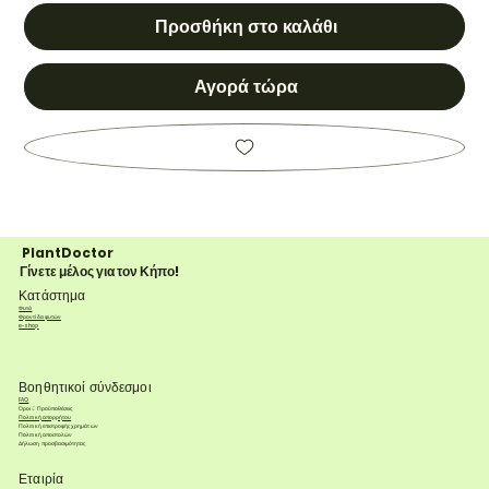
Προσθήκη στο καλάθι
Αγορά τώρα
PlantDoctor
Γίνετε μέλος για τον Κήπο!
Κατάστημα
Φυτά
Φροντίδα φυτών
e-shop
Βοηθητικοί σύνδεσμοι
FAQ
Όροι & Προϋποθέσεις
Πολιτική απορρήτου
Πολιτική επιστροφής χρημάτων
Πολιτική αποστολών
Δήλωση προσβασιμότητας
Εταιρία