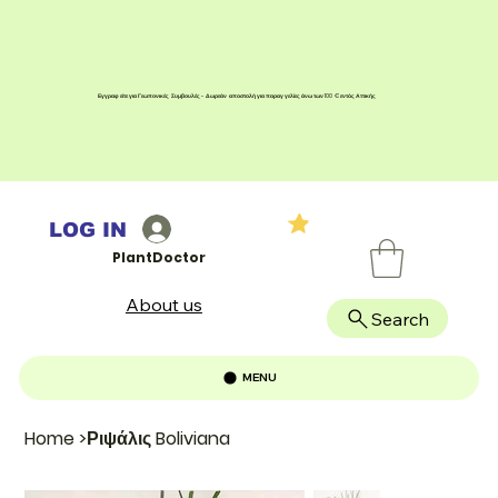
Εγγραφείτε για Γεωπονικές Συμβουλές - Δωρεάν αποστολή για παραγγελίες άνω των 100 € εντός Αττικής
LOG IN
PlantDoctor
About us
Search
MENU
Home
>
Ριψάλις Boliviana