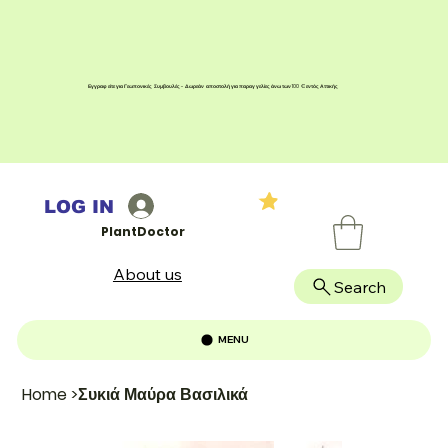
Εγγραφείτε για Γεωπονικές Συμβουλές - Δωρεάν αποστολή για παραγγελίες άνω των 100 € εντός Αττικής
LOG IN
PlantDoctor
About us
Search
MENU
Home
>
Συκιά Μαύρα Βασιλικά