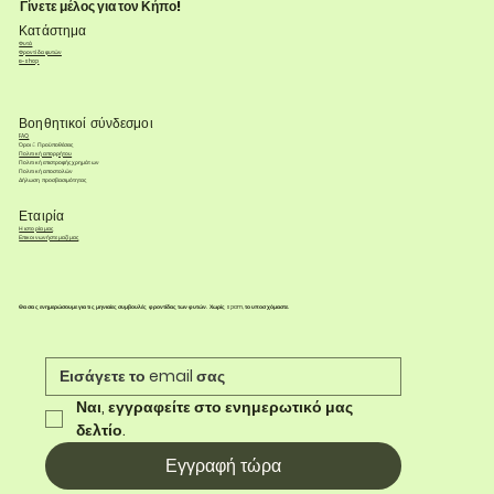
Γίνετε μέλος για τον Κήπο!
Κατάστημα
Φυτά
Φροντίδα φυτών
e-shop
Βοηθητικοί σύνδεσμοι
FAQ
Όροι & Προϋποθέσεις
Πολιτική απορρήτου
Πολιτική επιστροφής χρημάτων
Πολιτική αποστολών
Δήλωση προσβασιμότητας
Εταιρία
Η ιστορία μας
Επικοινωνήστε μαζί μας
Θα σας ενημερώσουμε για τις μηνιαίες συμβουλές φροντίδας των φυτών. Χωρίς spam, το υποσχόμαστε.
Ναι, εγγραφείτε στο ενημερωτικό μας 
δελτίο.
Εγγραφή τώρα