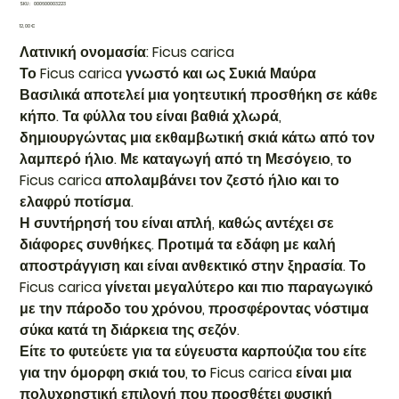
SKU
SKU:
000600003223
000600003223
Τιμή
12,00 €
Λατινική ονομασία: Ficus carica
Το Ficus carica γνωστό και ως Συκιά Μαύρα
Βασιλικά αποτελεί μια γοητευτική προσθήκη σε κάθε
κήπο. Τα φύλλα του είναι βαθιά χλωρά,
δημιουργώντας μια εκθαμβωτική σκιά κάτω από τον
λαμπερό ήλιο. Με καταγωγή από τη Μεσόγειο, το
Ficus carica απολαμβάνει τον ζεστό ήλιο και το
ελαφρύ ποτίσμα.
Η συντήρησή του είναι απλή, καθώς αντέχει σε
διάφορες συνθήκες. Προτιμά τα εδάφη με καλή
αποστράγγιση και είναι ανθεκτικό στην ξηρασία. Το
Ficus carica γίνεται μεγαλύτερο και πιο παραγωγικό
με την πάροδο του χρόνου, προσφέροντας νόστιμα
σύκα κατά τη διάρκεια της σεζόν.
Είτε το φυτεύετε για τα εύγευστα καρπούζια του είτε
για την όμορφη σκιά του, το Ficus carica είναι μια
πολυχρηστική επιλογή που προσθέτει φυσική