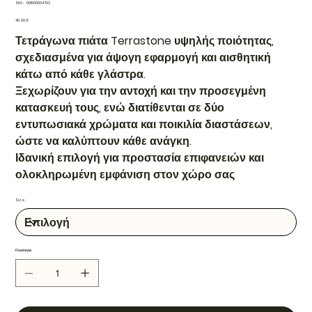
SKU
SKU:
001600004793
001600004793
Τιμή
49,90 €
Τετράγωνα πιάτα Terrastone υψηλής ποιότητας,
σχεδιασμένα για άψογη εφαρμογή και αισθητική
κάτω από κάθε γλάστρα.
Ξεχωρίζουν για την αντοχή και την προσεγμένη
κατασκευή τους, ενώ διατίθενται σε δύο
εντυπωσιακά χρώματα και ποικιλία διαστάσεων,
ώστε να καλύπτουν κάθε ανάγκη.
Ιδανική επιλογή για προστασία επιφανειών και
ολοκληρωμένη εμφάνιση στον χώρο σας
Size
Ποσότητα