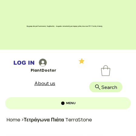
Εγγραφείτε για Γεωπονικές Συμβουλές - Δωρεάν αποστολή για παραγγελίες άνω των 100 € εντός Αττικής
LOG IN
PlantDoctor
About us
Search
MENU
Home
>
Τετράγωνα Πιάτα TerraStone