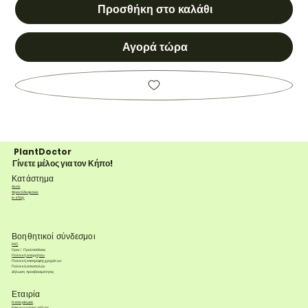
Προσθήκη στο καλάθι
Αγορά τώρα
PlantDoctor
Γίνετε μέλος για τον Κήπο!
Κατάστημα
Φυτά
Φροντίδα φυτών
e-shop
Βοηθητικοί σύνδεσμοι
FAQ
Όροι & Προϋποθέσεις
Πολιτική απορρήτου
Πολιτική επιστροφής χρημάτων
Πολιτική αποστολών
Δήλωση προσβασιμότητας
Εταιρία
Η ιστορία μας
Επικοινωνήστε μαζί μας