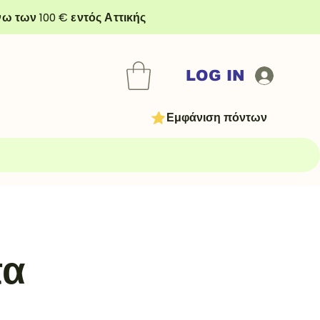
ω των 100 € εντός Αττικής
LOG IN
Εμφάνιση πόντων
πα