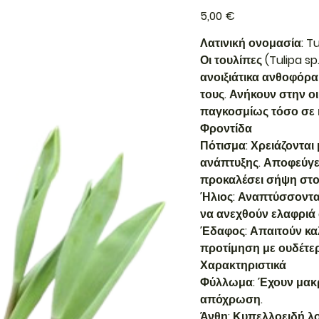
Τιμή
5,00 €
Λατινική ονομασία: Tul
Οι τουλίπες (Tulipa s
ανοιξιάτικα ανθοφόρα
τους. Ανήκουν στην οι
παγκοσμίως τόσο σε 
Φροντίδα
Πότισμα: Χρειάζονται 
ανάπτυξης. Αποφεύγε
προκαλέσει σήψη στο
Ήλιος: Αναπτύσσονται
να ανεχθούν ελαφριά 
Έδαφος: Απαιτούν καλ
προτίμηση με ουδέτε
Χαρακτηριστικά
Φύλλωμα: Έχουν μακρ
απόχρωση.
Άνθη: Κυπελλοειδή λ