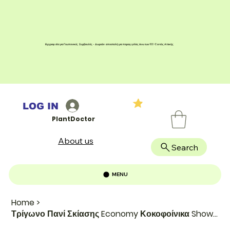
Εγγραφείτε για Γεωπονικές Συμβουλές - Δωρεάν αποστολή για παραγγελίες άνω των 100 € εντός Αττικής
LOG IN
PlantDoctor
About us
Search
MENU
Home
>
Τρίγωνο Πανί Σκίασης Economy Κοκοφοίνικα Showood