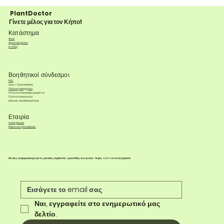
PlantDoctor
Γίνετε μέλος για τον Κήπο!
Κατάστημα
Φυτά
Φροντίδα φυτών
e-shop
Βοηθητικοί σύνδεσμοι
FAQ
Όροι & Προϋποθέσεις
Πολιτική απορρήτου
Πολιτική επιστροφής χρημάτων
Πολιτική αποστολών
Δήλωση προσβασιμότητας
Εταιρία
Η ιστορία μας
Επικοινωνήστε μαζί μας
Θα σας ενημερώσουμε για τις μηνιαίες συμβουλές φροντίδας των φυτών. Χωρίς spam, το υποσχόμαστε.
Ναι, εγγραφείτε στο ενημερωτικό μας 
δελτίο.