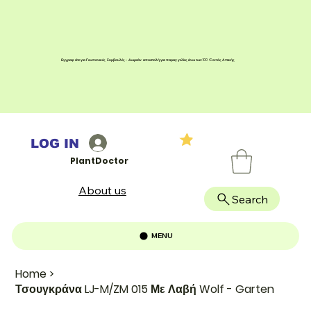
Εγγραφείτε για Γεωπονικές Συμβουλές - Δωρεάν αποστολή για παραγγελίες άνω των 100 € εντός Αττικής
LOG IN
PlantDoctor
About us
Search
MENU
Home
>
Τσουγκράνα LJ-M/ZM 015 Με Λαβή Wolf - Garten