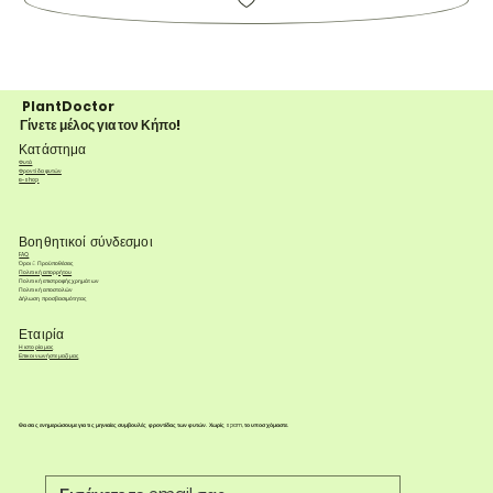
PlantDoctor
Γίνετε μέλος για τον Κήπο!
Κατάστημα
Φυτά
Φροντίδα φυτών
e-shop
Βοηθητικοί σύνδεσμοι
FAQ
Όροι & Προϋποθέσεις
Πολιτική απορρήτου
Πολιτική επιστροφής χρημάτων
Πολιτική αποστολών
Δήλωση προσβασιμότητας
Εταιρία
Η ιστορία μας
Επικοινωνήστε μαζί μας
Θα σας ενημερώσουμε για τις μηνιαίες συμβουλές φροντίδας των φυτών. Χωρίς spam, το υποσχόμαστε.