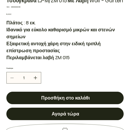
Τσουγκράνα LJ-M/ZM 015 Με Λαβή Wolf - Garten
SKU
SKU:
001300000461
001300000461
Τιμή
18,00 €
Πλάτος : 8 εκ.
Ιδανικό για εύκολο καθαρισμό μικρών και στενών
σημείων
Εξαιρετική αντοχή χάρη στην ειδική τριπλή
επίστρωση προστασίας
Περιλαμβάνεται λαβή ZM 015
Ποσότητα
Προσθήκη στο καλάθι
Αγορά τώρα