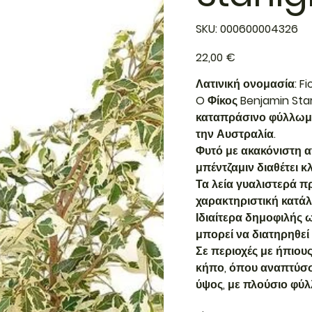
SKU
SKU:
000600004326
000600004326
Τιμή
22,00 €
Λατινική ονομασία: Fi
O Φίκος Benjamin Star
καταπράσινο φύλλωμα 
την Αυστραλία.
Φυτό με ακακόνιστη α
μπέντζαμιν διαθέτει 
Τα λεία γυαλιστερά 
χαρακτηριστική κατάλ
Ιδιαίτερα δημοφιλής 
μπορεί να διατηρηθεί
Σε περιοχές με ήπιους
κήπο, όπου αναπτύσσ
ύψος, με πλούσιο φύλ