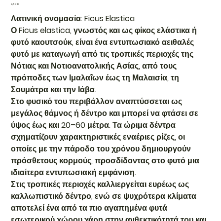
Τιμή
9,50 €
Λατινική ονομασία: Ficus Elastica
Ο Ficus elastica, γνωστός και ως φίκος ελάστικα ή
φυτό καουτσούκ, είναι ένα εντυπωσιακό αειθαλές
φυτό με καταγωγή από τις τροπικές περιοχές της
Νότιας και Νοτιοανατολικής Ασίας, από τους
πρόποδες των Ιμαλαΐων έως τη Μαλαισία, τη
Σουμάτρα και την Ιάβα.
Στο φυσικό του περιβάλλον αναπτύσσεται ως
μεγάλος θάμνος ή δέντρο και μπορεί να φτάσει σε
ύψος έως και 20–60 μέτρα. Τα ώριμα δέντρα
σχηματίζουν χαρακτηριστικές εναέριες ρίζες, οι
οποίες με την πάροδο του χρόνου δημιουργούν
πρόσθετους κορμούς, προσδίδοντας στο φυτό μια
ιδιαίτερα εντυπωσιακή εμφάνιση.
Στις τροπικές περιοχές καλλιεργείται ευρέως ως
καλλωπιστικό δέντρο, ενώ σε ψυχρότερα κλίματα
αποτελεί ένα από τα πιο αγαπημένα φυτά
εσωτερικού χώρου χάρη στην ανθεκτικότητά του και