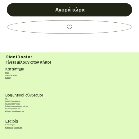
Αγορά τώρα
PlantDoctor
Γίνετε μέλος για τον Κήπο!
Κατάστημα
Φυτά
Φροντίδα φυτών
e-shop
Βοηθητικοί σύνδεσμοι
FAQ
Όροι & Προϋποθέσεις
Πολιτική απορρήτου
Πολιτική επιστροφής χρημάτων
Πολιτική αποστολών
Δήλωση προσβασιμότητας
Εταιρία
Η ιστορία μας
Επικοινωνήστε μαζί μας