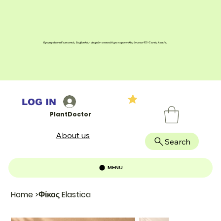
Εγγραφείτε για Γεωπονικές Συμβουλές - Δωρεάν αποστολή για παραγγελίες άνω των 100 € εντός Αττικής
LOG IN
PlantDoctor
About us
Search
MENU
Home
>
Φίκος Elastica