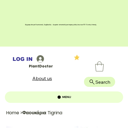
Εγγραφείτε για Γεωπονικές Συμβουλές - Δωρεάν αποστολή για παραγγελίες άνω των 100 € εντός Αττικής
LOG IN
PlantDoctor
About us
Search
MENU
Home
>
Φαουκάρια Tigrina