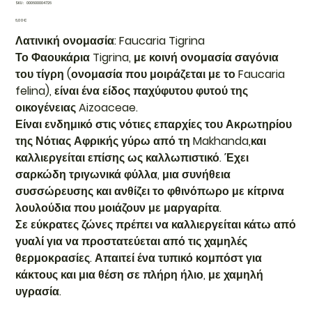
SKU
SKU:
000600004726
000600004726
Τιμή
6,00 €
Λατινική ονομασία: Faucaria Tigrina
Το Φαουκάρια Tigrina, με κοινή ονομασία σαγόνια
του τίγρη (ονομασία που μοιράζεται με το Faucaria
felina), είναι ένα είδος παχύφυτου φυτού της
οικογένειας Aizoaceae.
Είναι ενδημικό στις νότιες επαρχίες του Ακρωτηρίου
της Νότιας Αφρικής γύρω από τη Makhanda,και
καλλιεργείται επίσης ως καλλωπιστικό. Έχει
σαρκώδη τριγωνικά φύλλα, μια συνήθεια
συσσώρευσης και ανθίζει το φθινόπωρο με κίτρινα
λουλούδια που μοιάζουν με μαργαρίτα.
Σε εύκρατες ζώνες πρέπει να καλλιεργείται κάτω από
γυαλί για να προστατεύεται από τις χαμηλές
θερμοκρασίες. Απαιτεί ένα τυπικό κομπόστ για
κάκτους και μια θέση σε πλήρη ήλιο, με χαμηλή
υγρασία.