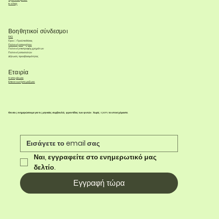
e-shop
Βοηθητικοί σύνδεσμοι
FAQ
Όροι & Προϋποθέσεις
Πολιτική απορρήτου
Πολιτική επιστροφής χρημάτων
Πολιτική αποστολών
Δήλωση προσβασιμότητας
Εταιρία
Η ιστορία μας
Επικοινωνήστε μαζί μας
Θα σας ενημερώσουμε για τις μηνιαίες συμβουλές φροντίδας των φυτών. Χωρίς spam, το υποσχόμαστε.
Ναι, εγγραφείτε στο ενημερωτικό μας 
δελτίο.
Εγγραφή τώρα