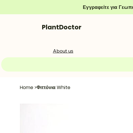
Εγγραφείτε για Γεωπ
PlantDoctor
About us
Home
>
Φιττόνια White