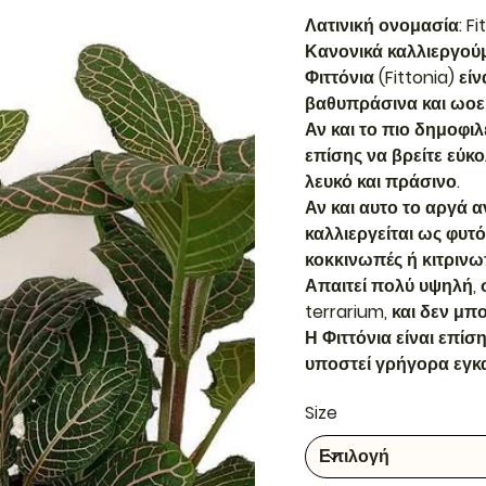
Λατινική ονομασία: Fit
Κανονικά καλλιεργού
Φιττόνια (Fittonia) ε
βαθυπράσινα και ωοε
Αν και το πιο δημοφιλ
επίσης να βρείτε εύκο
λευκό και πράσινο.
Αν και αυτο το αργά 
καλλιεργείται ως φυτ
κοκκινωπές ή κιτρινω
Απαιτεί πολύ υψηλή, 
terrarium, και δεν μπ
Η Φιττόνια είναι επίσ
υποστεί γρήγορα εγκ
Size