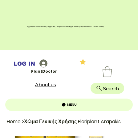
Εγγραφείτε για Γεωπονικές Συμβουλές - Δωρεάν αποστολή για παραγγελίες άνω των 100 € εντός Αττικής
LOG IN
PlantDoctor
About us
Search
MENU
Home
>
Χώμα Γενικής Χρήσης Floriplant Arapakis