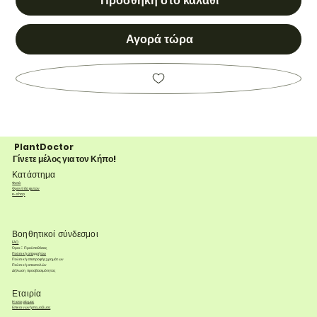
Προσθήκη στο καλάθι
Αγορά τώρα
PlantDoctor
Γίνετε μέλος για τον Κήπο!
Κατάστημα
Φυτά
Φροντίδα φυτών
e-shop
Βοηθητικοί σύνδεσμοι
FAQ
Όροι & Προϋποθέσεις
Πολιτική απορρήτου
Πολιτική επιστροφής χρημάτων
Πολιτική αποστολών
Δήλωση προσβασιμότητας
Εταιρία
Η ιστορία μας
Επικοινωνήστε μαζί μας