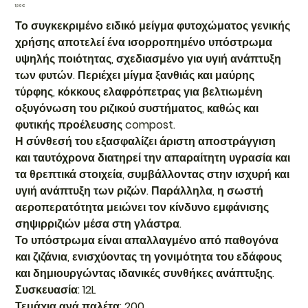
Τιμή
1,90 €
Το συγκεκριμένο ειδικό μείγμα φυτοχώματος γενικής
χρήσης αποτελεί ένα ισορροπημένο υπόστρωμα
υψηλής ποιότητας, σχεδιασμένο για υγιή ανάπτυξη
των φυτών. Περιέχει μίγμα ξανθιάς και μαύρης
τύρφης, κόκκους ελαφρόπετρας για βελτιωμένη
οξυγόνωση του ριζικού συστήματος, καθώς και
φυτικής προέλευσης compost.
Η σύνθεσή του εξασφαλίζει άριστη αποστράγγιση
και ταυτόχρονα διατηρεί την απαραίτητη υγρασία και
τα θρεπτικά στοιχεία, συμβάλλοντας στην ισχυρή και
υγιή ανάπτυξη των ριζών. Παράλληλα, η σωστή
αεροπερατότητα μειώνει τον κίνδυνο εμφάνισης
σηψιρριζιών μέσα στη γλάστρα.
Το υπόστρωμα είναι απαλλαγμένο από παθογόνα
και ζιζάνια, ενισχύοντας τη γονιμότητα του εδάφους
και δημιουργώντας ιδανικές συνθήκες ανάπτυξης.
Συσκευασία: 12L
Τεμάχια ανά παλέτα: 200