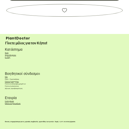
PlantDoctor
Γίνετε μέλος για τον Κήπο!
Κατάστημα
Φυτά
Φροντίδα φυτών
e-shop
Βοηθητικοί σύνδεσμοι
FAQ
Όροι & Προϋποθέσεις
Πολιτική απορρήτου
Πολιτική επιστροφής χρημάτων
Πολιτική αποστολών
Δήλωση προσβασιμότητας
Εταιρία
Η ιστορία μας
Επικοινωνήστε μαζί μας
Θα σας ενημερώσουμε για τις μηνιαίες συμβουλές φροντίδας των φυτών. Χωρίς spam, το υποσχόμαστε.