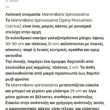
SKU
SKU:
000600005934
000600005934
Τιμή
15,00 €
Λατινική ονομασία: Mammillaria Spinosissima
Το Mammillaria Spinosissima (Spiny Pincushion
Cactus), είναι ένας μικρός κάκτος με μοναχικά
στελέχη στην αρχή.
Οι κυλινδρικοί σκούρο γαλαζοπράσινοι μίσχοι, ύψους
30-50 cm και πλάτους 10 cm, καλύπτονται με πυκνές
κόκκινες-καφέ ή λευκές κεντρικές αγκάθια και κρεμ
ακτινίδια.
Την άνοιξη. παράγει ένα όμορφο δαχτυλίδι από
λουλούδια ροζ καρμίνης, πλάτους 2 cm. Τα άνθη
ακολουθούνται από μικρά πρασινωπά έως θαμπό-
μωβ φρούτα.
Το Mammillaria spinosissima μετατοπίζεται εύκολα
και μπορεί να γεμίσει μια γλάστρα 25 cm σε λίγα
μόνο χρόνια σε βέλτιστες συνθήκες ανάπτυξης.
Εύκολο στην ανάπτυξη και γρήγορη ανάπτυξη, αυτός
ο μικροσκοπικός κάκτος είναι τέλειος για γλάστρες.