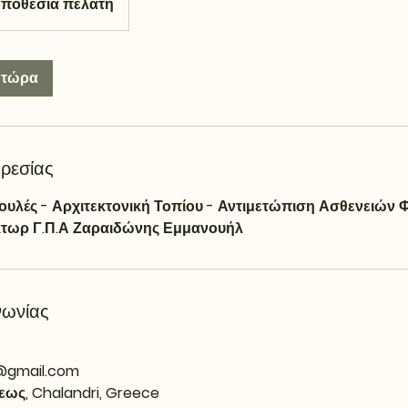
ποθεσία πελάτη
 τώρα
ρεσίας
υλές - Αρχιτεκτονική Τοπίου - Αντιμετώπιση Ασθενειών 
τωρ Γ.Π.Α Ζαραιδώνης Εμμανουήλ
νωνίας
o@gmail.com
εως, Chalandri, Greece