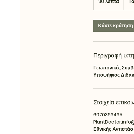
30 λεπτά
3
Το
0
λ
ε
Κάντε κράτηση
π
τ
ά
Περιγραφή υπη
Γεωπονικές Συμβο
Υποψήφιος Διδάκ
Στοιχεία επικοι
6970363435
PlantDoctor.inf
Εθνικής Αντιστάσ