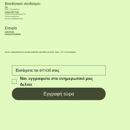
Βοηθητικοί σύνδεσμοι
FAQ
Όροι & Προϋποθέσεις
Πολιτική απορρήτου
Πολιτική επιστροφής χρημάτων
Πολιτική αποστολών
Δήλωση προσβασιμότητας
Εταιρία
Η ιστορία μας
Επικοινωνήστε μαζί μας
Θα σας ενημερώσουμε για τις μηνιαίες συμβουλές φροντίδας των φυτών. Χωρίς spam, το υποσχόμαστε.
Ναι, εγγραφείτε στο ενημερωτικό μας 
δελτίο.
Εγγραφή τώρα